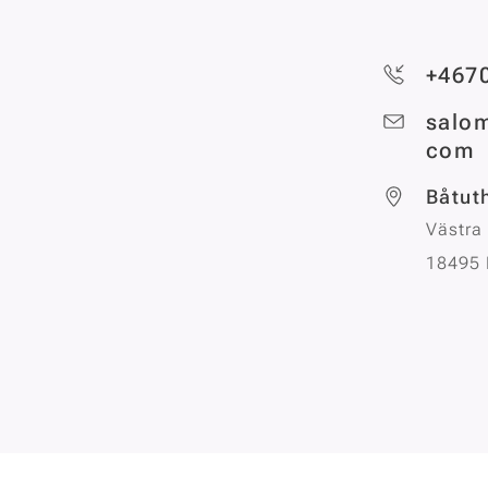
+4670
salo
com
Båtut
Västra
18495 