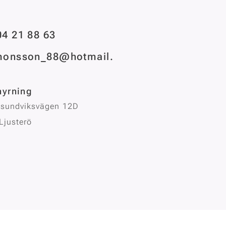
4 21 88 63
monsson_88@hotmail.
hyrning
 sundviksvägen 12D
Ljusterö